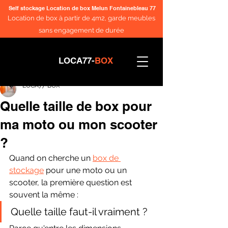
Self stockage Location de box Melun Fontainebleau 77
Location de box à partir de 4m2, garde meubles
sans engagement de durée
LOCA77-
BOX
LOCA77-BOX
Quelle taille de box pour
ma moto ou mon scooter
?
Quand on cherche un 
box de 
stockage
 pour une moto ou un 
scooter, la première question est 
souvent la même :
Quelle taille faut-il vraiment ?