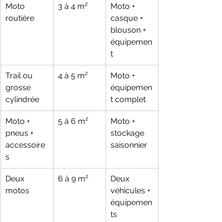
Moto 
3 à 4 m²
Moto + 
routière
casque + 
blouson + 
équipemen
t
Trail ou 
4 à 5 m²
Moto + 
grosse 
équipemen
cylindrée
t complet
Moto + 
5 à 6 m²
Moto + 
pneus + 
stockage 
accessoire
saisonnier
s
Deux 
6 à 9 m²
Deux 
motos
véhicules + 
équipemen
ts