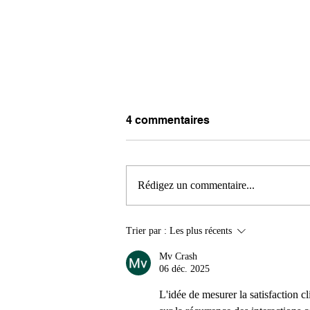
4 commentaires
Rédigez un commentaire...
Comment charger un
Trier par :
Les plus récents
camion de déménagement ?
Les astuces pour gagner de
Mv Crash
06 déc. 2025
la place (et éviter la casse)
L'idée de mesurer la satisfaction cl