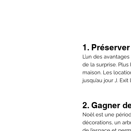
1. Préserver 
L’un des avantages
de la surprise. Plu
maison. Les locati
jusqu’au jour J. Exit
2. Gagner de
Noël est une pério
décorations, un arb
de l’espace et perm