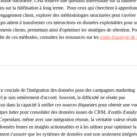
 comme baromètre. Cela soulève une question intéressante sur la manière
ons sur la fidélisation à long terme.  Pour ceux qui cherchent à approfond
l'engagement client, explorer des méthodologies structurées peut s'avérer 
qui aident à transformer ces interactions en données exploitables pour u
nts clients, permettant ainsi d'optimiser les stratégies de rétention. Po
 de ces méthodes, consultez les ressources sur les 
outils d'analyse de 
nce cruciale de l'intégration des données pour des campagnes marketing 
l je suis entièrement d'accord. Souvent, la difficulté ne réside pas 
ssi dans la capacité à unifier ces sources disparates pour obtenir une vu
uipes lutter pour consolider des données issues de CRM, d'outils d'analy
Cependant, même avec une intégration réussie, la véritable valeur réside
onnées brutes en insights actionnables et à les utiliser pour optimiser la
nt s'assurer que les systèmes de données sont non seulement intégrés