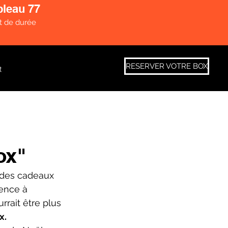
bleau 77
t de durée
RESERVER VOTRE BOX
t
:
ox"
r des cadeaux 
ence à 
rait être plus 
. 