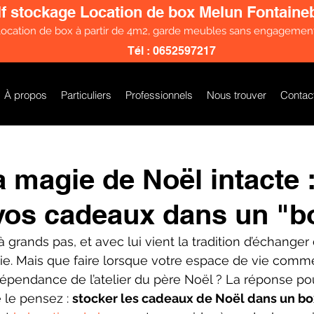
lf stockage Location de box Melun Fontaine
ocation de box à partir de 4m2, garde meubles sans engagemen
Tél : 0652597217
À propos
Particuliers
Professionnels
Nous trouver
Contac
a magie de Noël intacte 
vos cadeaux dans un "b
 grands pas, et avec lui vient la tradition d’échange
oie. Mais que faire lorsque votre espace de vie comm
pendance de l’atelier du père Noël ? La réponse pour
le pensez : 
stocker les cadeaux de Noël dans un box