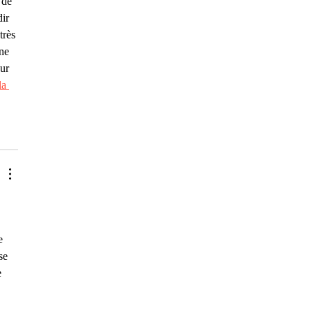
 de 
ir 
très 
ne 
ur 
la 
e 
se 
 
 
 