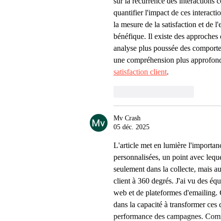
sur la récurrence des interactions
quantifier l'impact de ces interacti
la mesure de la satisfaction et de 
bénéfique. Il existe des approches 
analyse plus poussée des comporteme
une compréhension plus approfondie
satisfaction client
.
J'aime
Répondre
Mv Crash
05 déc. 2025
L'article met en lumière l'importa
personnalisées, un point avec leque
seulement dans la collecte, mais au
client à 360 degrés. J'ai vu des éq
web et de plateformes d'emailing. 
dans la capacité à transformer ces d
performance des campagnes. Comme