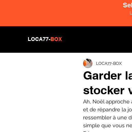
Se
L
LOCA77-
BOX
LOCA77-BOX
Garder l
stocker 
Ah, Noël approche à
et de répandre la j
ressembler à une dé
simple que vous ne 