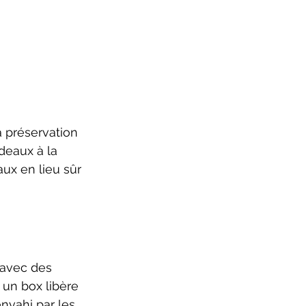
 préservation 
deaux à la 
ux en lieu sûr 
 avec des 
un box libère 
nvahi par les 