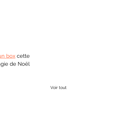
un box
 cette 
agie de Noël 
Voir tout