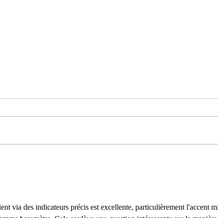
Quelle taille de box pour ma
Auto
moto ou mon scooter ?
le s
sans
ient via des indicateurs précis est excellente, particulièrement l'accent m