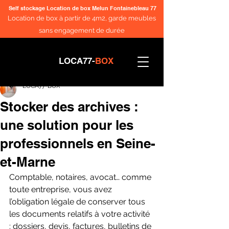
Self stockage Location de box Melun Fontainebleau 77
Location de box à partir de 4m2, garde meubles
sans engagement de durée
LOCA77-
BOX
LOCA77-BOX
Stocker des archives :
une solution pour les
professionnels en Seine-
et-Marne
Comptable, notaires, avocat… comme 
toute entreprise, vous avez 
l’obligation légale de conserver tous 
les documents relatifs à votre activité 
: dossiers, devis, factures, bulletins de 