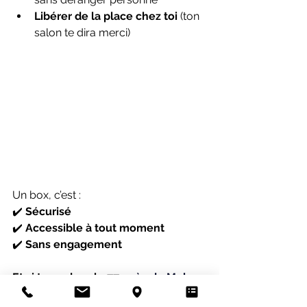
Libérer de la place chez toi
 (ton 
salon te dira merci)
Un box, c’est :
✔️ 
Sécurisé
✔️ 
Accessible à tout moment
✔️ 
Sans engagement
Et si tu es dans le 77
, 
près de Melun
, 
Fontainebleau
, 
Dammarie-lès-