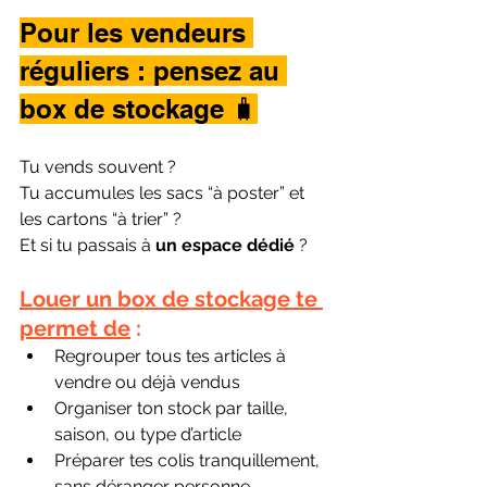
Pour les vendeurs 
réguliers : pensez au 
box de stockage 🧳
Tu vends souvent ?
Tu accumules les sacs “à poster” et 
les cartons “à trier” ? 
Et si tu passais à 
un espace dédié
 ?
Louer un box de stockage
 te 
permet de
 :
Regrouper tous tes articles à 
vendre ou déjà vendus
Organiser ton stock par taille, 
saison, ou type d’article
Préparer tes colis tranquillement, 
sans déranger personne