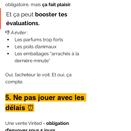
obligatoire, mais 
ça fait plaisir
.
Et ça peut 
booster tes 
évaluations.
👎 
À éviter
 :
Les parfums trop forts
Les poils d’animaux
Les emballages “arrachés à la 
dernière minute”
Oui, l’acheteur le voit. Et oui, ça 
compte.
5. Ne pas jouer avec les 
délais ⏰
Une vente Vinted = 
obligation 
d’envoyer sous 5 jours
.