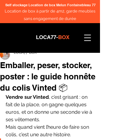
Self stockage Location de box Melun Fontainebleau 77
Location de box à partir de 4m2, garde meubles
sans engagement de durée
LOCA77-
BOX
LOCA77-BOX
Emballer, peser, stocker,
poster : le guide honnête
du colis Vinted 📦
Vendre sur Vinted
, c’est grisant : on 
fait de la place, on gagne quelques 
euros, et on donne une seconde vie à 
ses vêtements.
Mais quand vient l’heure de faire son 
colis, c’est une autre histoire. 