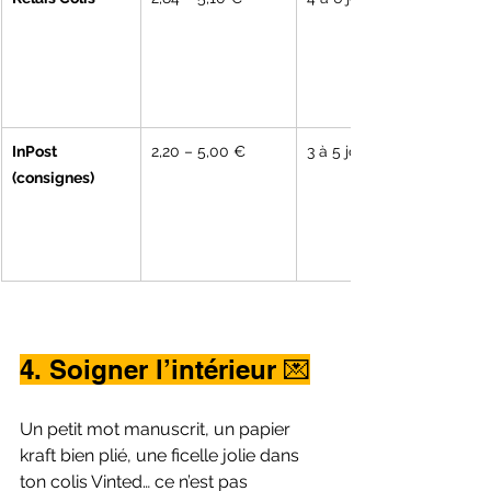
InPost 
2,20 – 5,00 €
3 à 5 jours
(consignes)
4. Soigner l’intérieur 💌
Un petit mot manuscrit, un papier 
kraft bien plié, une ficelle jolie dans 
ton colis Vinted… ce n’est pas 